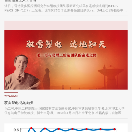
近日，雷达院多源探测研究所李阳教授团队最新研究成果在遥感领域顶刊ISPRS
P&RS（IF="12.7）上发表。该研究结合了近期备受瞩目的Sora、DALL-E 2等模型中的
扩散模型，创新性地提出了全新的合成孔径雷达图像生成模型——“Ship-Go”。无需实
际场景成像，只需一次模型运算，Ship-Go即可将你的小船置身于远海、近岸、近岛等
多种多样的背景环境中，并生成一幅全新的SAR图像。Ship-Go不仅为目标提供了千变
万化的背景，更能够扩充原始数据样本，显著提升目标检测模型的性能。 SAR图像...
2024-02-01
驭雷掣电 达地知天
毛二可,中国工程院院士,国家级有突出贡献专家,中国雷达领域著名学者,北京理工大学
信息与电子学院教授、博士生导师。1934年1月26日出生于北京,祖籍内蒙古自治区赤
峰市。1951年考入华北大学工学院(现北京理工大学)电机制造专业，1953年转为雷达
专业，1956年毕业后留校任教,一直在北京理工大学工作至今。1995年当选为中国工程
院院士。 毛二可的祖籍是内蒙古赤峰市,他的父亲毛韶青于留法勒工俭学运动期间赴法
国学习机械专业,回国后参与制造了中国第一辆国产汽车,1937年,因父亲工作变动,毛二