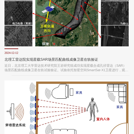
2024-12-12
北理工雷达院实现星载SAR场景匹配曲线成像卫星在轨验证
近日，北京理工大学雷达技术研究院王岩研究组成功实现星载合成孔径雷达（SAR）
场景匹配曲线成像卫星在轨试验验证。试验依托智星空间SmartSat-X1卫星进行，观测
场景为南京到铜陵段的长江干流区域，星载SAR的曲线成像带匹配河道走向生成，成
像方位分辨率为0.8 m（波动<3%），沿长江流域成像带长度为104 km，见下图。 星
载SAR场景匹配曲线成像是一种对长曲线场景高时效、高分辨成像的新模式，主要特
征是成像带匹配弯曲场景的地理走向。相比常规的星载SAR沿航迹成像，新模式卫星
单次过顶观测能够覆盖更...