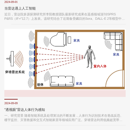
2024-09-01
当雷达遇上人工智能
近日，雷达院多源探测研究所李阳教授团队最新研究成果在遥感领域顶刊ISPRS
P&RS（IF="12.7）上发表。该研究结合了近期备受瞩目的Sora、DALL-E 2等模型中的
扩散模型，创新性地提出了全新的合成孔径雷达图像生成模型——“Ship-Go”。无需实
际场景成像，只需一次模型运算，Ship-Go即可将你的小船置身于远海、近岸、近岛等
多种多样的背景环境中，并生成一幅全新的SAR图像。Ship-Go不仅为目标提供了千变
万化的背景，更能够扩充原始数据样本，显著提升目标检测模型的性能。 SAR图像...
2024-09-09
“透视眼”雷达人体行为感知
一、研究背景 随着智能系统及处理算法的不断发展，人体行为识别技术在巷战反恐、
楼宇监控、灾害救援和交互式智能家居等领域应用广泛。穿墙雷达利用低频超宽带电
磁波穿透建筑物墙体，可对室内人员进行透视探测和识别，具备较高的安全性和隐私
性。然而，现有方法直接利用深度神经网络训练、推理雷达图像，模型未进行特征选