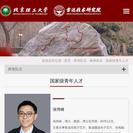
您现在的位置 :
首页
-
师资队伍
-
教师风采
-
国家级青年人才
师资队伍
国家级青年人才
张伟锋
张伟锋，博士，教授，博士生导师。85年12月。
主要从事集成光电子芯片、集成微波光子芯片、光电融