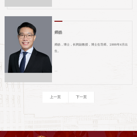
师皓
师皓，博士，长聘副教授，博士生导师。1986年4月出
生。
雷达技术研究院空天遥感研究所副所长，第二批全国高
校黄大年式教师团队成员，天基信息智能处理全国重点
实验室核心成员。主要从事合成孔径雷达（SAR）图像
智能解译、星上实时处理等方面研究工作。
上一页
下一页