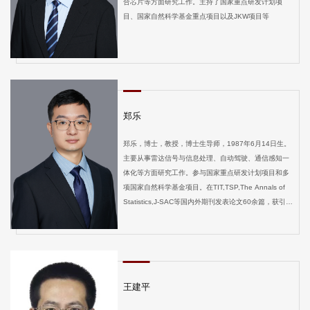
合芯片等方面研究工作。主持了国家重点研发计划项
目、国家自然科学基金重点项目以及JKW项目等
郑乐
郑乐，博士，教授，博士生导师，1987年6月14日生。
主要从事雷达信号与信息处理、自动驾驶、通信感知一
体化等方面研究工作。参与国家重点研发计划项目和多
项国家自然科学基金项目。在TIT,TSP,The Annals of
Statistics,J-SAC等国内外期刊发表论文60余篇，获引
3000余次；授权国内发明专利5项、国际发明专利5项。
王建平